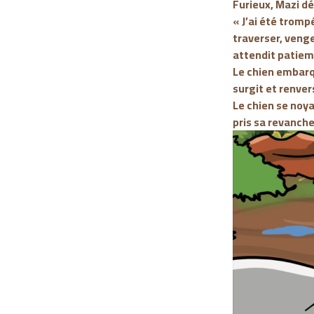
Furieux, Mazi dé
« J’ai été trompé
traverser, veng
attendit patie
Le chien embarqu
surgit et renver
Le chien se noya
pris sa revanche