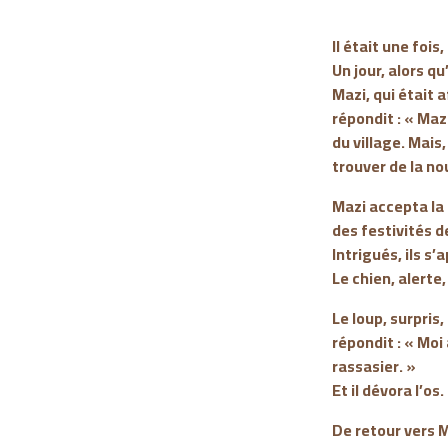
Il était une foi
Un jour, alors qu
Mazi, qui était a
répondit : « Maz
du village. Mai
trouver de la no
Mazi accepta la 
des festivités 
Intrigués, ils s
Le chien, alert
Le loup, surpris,
répondit : « Moi
rassasier. »
Et il dévora l’os.
De retour vers M