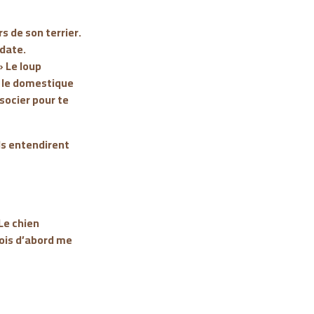
s de son terrier.
 date.
» Le loup
n, le domestique
socier pour te
ils entendirent
 Le chien
dois d’abord me