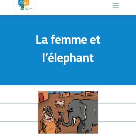
La femme et
l’élephant